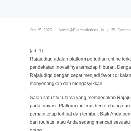
Oct 15, 2025
Admin@firerestrictions.us
Domin
[ad_1]
Rajajudiqq adalah platform perjudian online ter
pendekatan inovatifnya terhadap hiburan. Den
Rajajudiqq dengan cepat menjadi favorit di kal
menyenangkan dan mengasyikkan.
Salah satu fitur utama yang membedakan Rajajudi
pada inovasi. Platform ini terus berkembang da
pemain tetap terlibat dan terhibur. Baik Anda pe
dan roulette, atau Anda sedang mencari sesuatu 
orang.