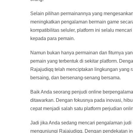
Selain pilihan permainannya yang mengesankan, 
meningkatkan pengalaman bermain game secara 
kompatibilitas seluler, platform ini selalu men
kepada para pemain.
Namun bukan hanya permainan dan fiturnya yan
pemain yang terbentuk di sekitar platform. Deng
Rajajudiqq telah menciptakan lingkungan yang r
bersaing, dan bersenang-senang bersama.
Baik Anda seorang penjudi online berpengalaman
ditawarkan. Dengan fokusnya pada inovasi, hibu
cepat menjadi salah satu platform perjudian onlin
Jadi jika Anda sedang mencari pengalaman jud
mengunjungi Rajajudiqq. Dengan pendekatan ino