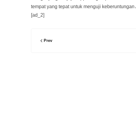
tempat yang tepat untuk menguji keberuntunga
[ad_2]
Prev