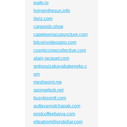
watty.io
livinginthesun.info
itsriz.com
cargoods.shop
capetownacupuncture.com
bitcoinvideospro.com
cosmiccrowcollective.com
alain-jacquet.com
gotisouizakayabakeneko.c
om
meshpoint.me
spongebob.net
busyboxintl.com
auttayanratchapak.com
postcoffeebarva.com
elteatromilliondollar.com