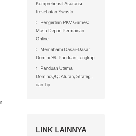
Komprehensif Asuransi
Kesehatan Swasta
Pengertian PKV Games:
Masa Depan Permainan
Online
Memahami Dasar-Dasar
Domino99: Panduan Lengkap
Panduan Utama
DominoQQ: Aturan, Strategi,
dan Tip
an
LINK LAINNYA