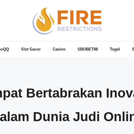
noQQ
Slot Gacor
Casino
SBOBET88
Togel
S
mpat Bertabrakan Inov
alam Dunia Judi Onli