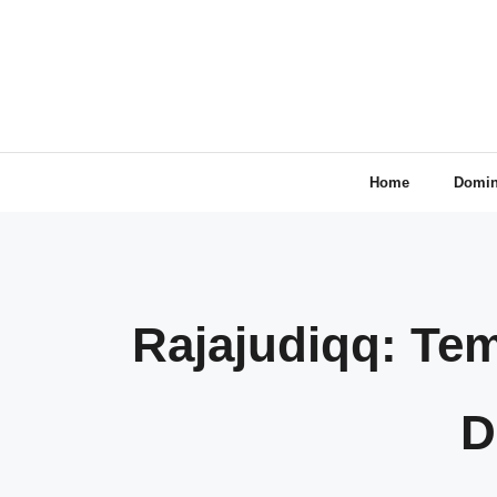
Skip
to
content
Home
Domi
Rajajudiqq: Te
D