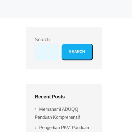
Search
SEARCH
Recent Posts
Memahami ADUQQ:
Panduan Komprehensif
Pengertian PKV: Panduan