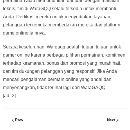
permainan atau membutuhkan bantuan dengan masalah
teknis, tim di WaraGQQ selalu tersedia untuk membantu
Anda. Dedikasi mereka untuk menyediakan layanan
pelanggan terkemuka membedakan mereka dari platform
game online lainnya.
Secara keseluruhan, Wargaqq adalah tujuan tujuan untuk
gamer online karena berbagai pilihan permainan, komitmen
terhadap keamanan, bonus dan promosi yang murah hati,
dan tim dukungan pelanggan yang responsif. Jika Anda
mencari pengalaman bermain online yang andal dan
menyenangkan, tidak terlihat lagi dari WaraGAQQ.
[ad_2]
Prev
Next