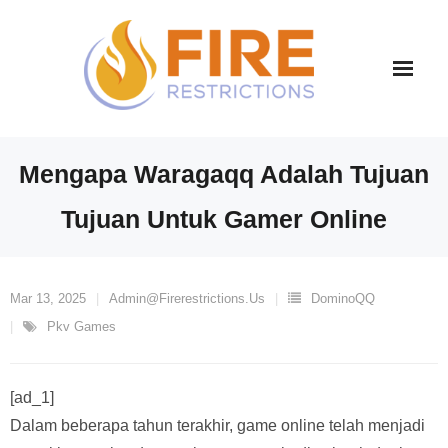
Skip
to
content
Mengapa Waragaqq Adalah Tujuan
Tujuan Untuk Gamer Online
Mar 13, 2025
Admin@firerestrictions.us
DominoQQ
Pkv Games
[ad_1]
Dalam beberapa tahun terakhir, game online telah menjadi