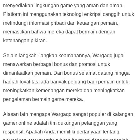
menyediakan lingkungan game yang aman dan aman.
Platform ini menggunakan teknologi enkripsi canggih untuk
melindungi informasi pribadi dan keuangan pemain,
memastikan bahwa mereka dapat bermain dengan
ketenangan pikiran.
Selain langkah -langkah keamanannya, Wargaqq juga
menawarkan berbagai bonus dan promosi untuk
dimanfaatkan pemain. Dari bonus selamat datang hingga
hadiah loyalitas, ada banyak peluang bagi pemain untuk
meningkatkan kemenangan mereka dan meningkatkan
pengalaman bermain game mereka.
Alasan lain mengapa Wargaqq sangat populer di kalangan
gamer online adalah tim dukungan pelanggan yang
responsif. Apakah Anda memiliki pertanyaan tentang