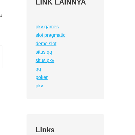
LINK LAINNYA
a
pkv games
slot pragmatic
demo slot
situs qq
situs pkv
qq
poker
pkv
Links