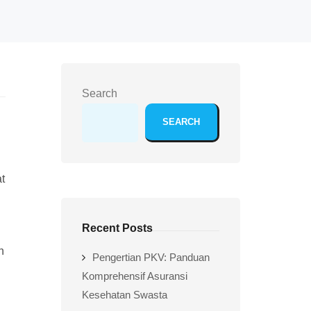
Search
SEARCH
t
Recent Posts
h
Pengertian PKV: Panduan
Komprehensif Asuransi
Kesehatan Swasta