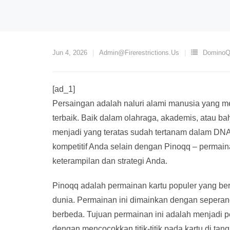
Jun 4, 2026
Admin@firerestrictions.us
Domino
[ad_1]
Persaingan adalah naluri alami manusia yang me
terbaik. Baik dalam olahraga, akademis, atau ba
menjadi yang teratas sudah tertanam dalam DNA
kompetitif Anda selain dengan Pinoqq – perma
keterampilan dan strategi Anda.
Pinoqq adalah permainan kartu populer yang bera
dunia. Permainan ini dimainkan dengan seperang
berbeda. Tujuan permainan ini adalah menjadi 
dengan mencocokkan titik-titik pada kartu di tan