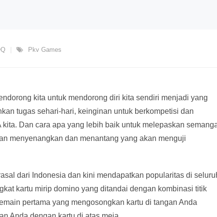
QQ
Pkv Games
ndorong kita untuk mendorong diri kita sendiri menjadi yang
hkan tugas sehari-hari, keinginan untuk berkompetisi dan
 kita. Dan cara apa yang lebih baik untuk melepaskan semanga
inan menyenangkan dan menantang yang akan menguji
sal dari Indonesia dan kini mendapatkan popularitas di seluru
kat kartu mirip domino yang ditandai dengan kombinasi titik
pemain pertama yang mengosongkan kartu di tangan Anda
gan Anda dengan kartu di atas meja.