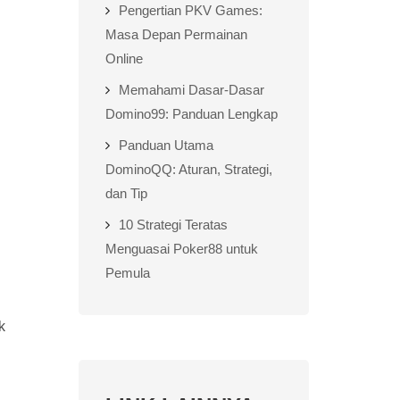
Pengertian PKV Games:
Masa Depan Permainan
Online
Memahami Dasar-Dasar
Domino99: Panduan Lengkap
Panduan Utama
DominoQQ: Aturan, Strategi,
dan Tip
10 Strategi Teratas
Menguasai Poker88 untuk
Pemula
k