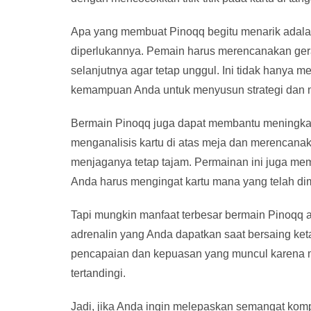
Apa yang membuat Pinoqq begitu menarik adalah
diperlukannya. Pemain harus merencanakan ger
selanjutnya agar tetap unggul. Ini tidak hanya 
kemampuan Anda untuk menyusun strategi dan
Bermain Pinoqq juga dapat membantu meningkat
menganalisis kartu di atas meja dan merencanak
menjaganya tetap tajam. Permainan ini juga me
Anda harus mengingat kartu mana yang telah d
Tapi mungkin manfaat terbesar bermain Pinoqq a
adrenalin yang Anda dapatkan saat bersaing ke
pencapaian dan kepuasan yang muncul karena 
tertandingi.
Jadi, jika Anda ingin melepaskan semangat kompe