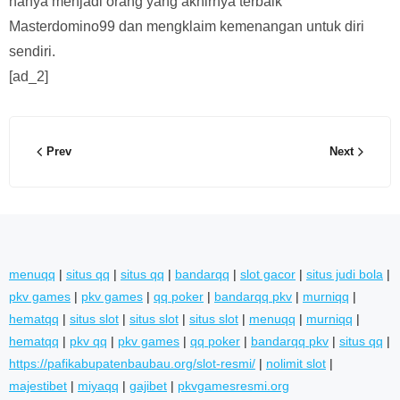
hanya menjadi orang yang akhirnya terbaik
Masterdomino99 dan mengklaim kemenangan untuk diri
sendiri.
[ad_2]
Prev
Next
menuqq
|
situs qq
|
situs qq
|
bandarqq
|
slot gacor
|
situs judi bola
|
pkv games
|
pkv games
|
qq poker
|
bandarqq pkv
|
murniqq
|
hematqq
|
situs slot
|
situs slot
|
situs slot
|
menuqq
|
murniqq
|
hematqq
|
pkv qq
|
pkv games
|
qq poker
|
bandarqq pkv
|
situs qq
|
https://pafikabupatenbaubau.org/slot-resmi/
|
nolimit slot
|
majestibet
|
miyaqq
|
gajibet
|
pkvgamesresmi.org