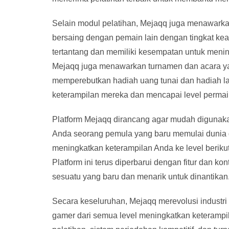
Selain modul pelatihan, Mejaqq juga menawark
bersaing dengan pemain lain dengan tingkat kea
tertantang dan memiliki kesempatan untuk menin
Mejaqq juga menawarkan turnamen dan acara y
memperebutkan hadiah uang tunai dan hadiah l
keterampilan mereka dan mencapai level permain
Platform Mejaqq dirancang agar mudah digunaka
Anda seorang pemula yang baru memulai dunia 
meningkatkan keterampilan Anda ke level beriku
Platform ini terus diperbarui dengan fitur dan 
sesuatu yang baru dan menarik untuk dinantikan
Secara keseluruhan, Mejaqq merevolusi indust
gamer dari semua level meningkatkan keterampil