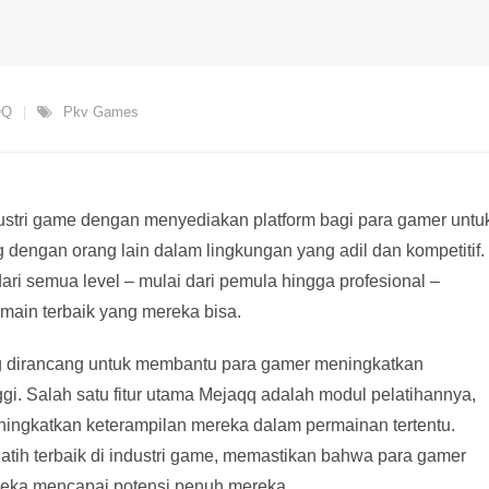
QQ
Pkv Games
stri game dengan menyediakan platform bagi para gamer untu
dengan orang lain dalam lingkungan yang adil dan kompetitif.
i semua level – mulai dari pemula hingga profesional –
ain terbaik yang mereka bisa.
ng dirancang untuk membantu para gamer meningkatkan
ggi. Salah satu fitur utama Mejaqq adalah modul pelatihannya,
ingkatkan keterampilan mereka dalam permainan tertentu.
latih terbaik di industri game, memastikan bahwa para gamer
reka mencapai potensi penuh mereka.