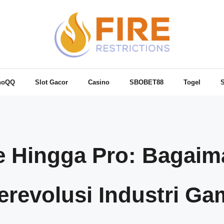
noQQ
Slot Gacor
Casino
SBOBET88
Togel
S
e Hingga Pro: Bagai
erevolusi Industri Ga