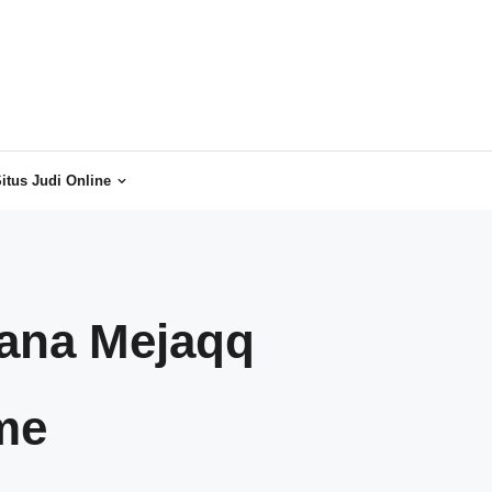
itus Judi Online
mana Mejaqq
me